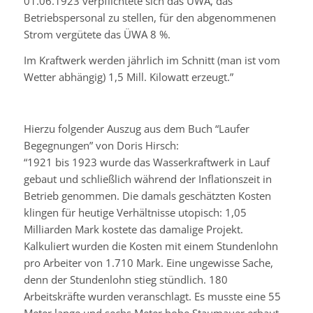
01.06.1923 verpflichtete sich das
ÜWA
, das
Betriebspersonal zu stellen, für den abgenommenen
Strom vergütete das
ÜWA
8 %.
Im Kraftwerk werden jährlich im Schnitt (man ist vom
Wetter abhängig) 1,5
Mill
. Kilowatt erzeugt.”
Hierzu folgender Auszug aus dem Buch “Laufer
Begegnungen” von Doris Hirsch:
“1921 bis 1923 wurde das Wasserkraftwerk in Lauf
gebaut und schließlich während der Inflationszeit in
Betrieb genommen. Die damals geschätzten Kosten
klingen für heutige Verhältnisse utopisch: 1,05
Milliarden Mark kostete das damalige Projekt.
Kalkuliert wurden die Kosten mit einem Stundenlohn
pro Arbeiter von 1.710 Mark. Eine ungewisse Sache,
denn der Stundenlohn stieg stündlich. 180
Arbeitskräfte wurden veranschlagt. Es musste eine 55
Meter lange und sechs Meter hohe Staumauer erbaut,