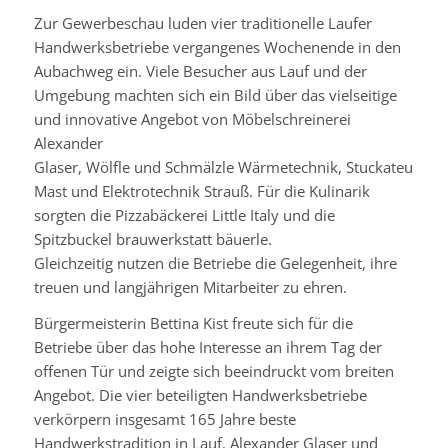
Zur Gewerbeschau luden vier traditionelle Laufer
Handwerksbetriebe vergangenes Wochenende in den
Aubachweg ein. Viele Besucher aus Lauf und der
Umgebung machten sich ein Bild über das vielseitige
und innovative Angebot von Möbelschreinerei
Alexander
Glaser,
Wölfle
und
Schmälzle
Wärmetechnik,
Stuckateurbetr
Mast und Elektrotechnik Strauß. Für die Kulinarik
sorgten die
Pizzabäckerei
Little
Italy
und die
Spitzbuckel
brauwerkstatt
bäuerle
.
Gleichzeitig nutzen die Betriebe die Gelegenheit, ihre
treuen und langjährigen Mitarbeiter zu ehren.
Bürgermeisterin Bettina
Kist
freute sich für die
Betriebe über das hohe Interesse an ihrem Tag der
offenen Tür und zeigte sich beeindruckt vom breiten
Angebot. Die vier beteiligten Handwerksbetriebe
verkörpern insgesamt 165 Jahre beste
Handwerkstradition in Lauf. Alexander Glaser und