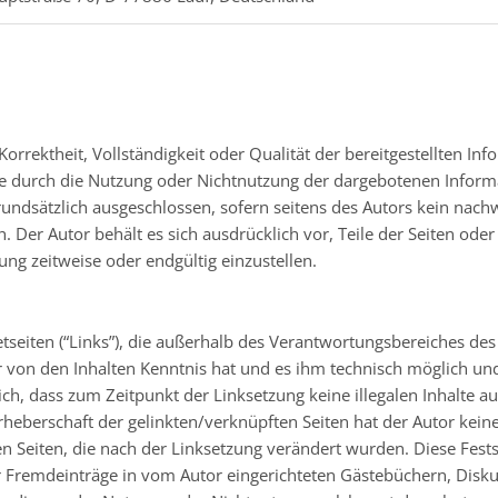
Korrektheit, Vollständigkeit oder Qualität der bereitgestellten 
 die durch die Nutzung oder Nichtnutzung der dargebotenen Infor
undsätzlich ausgeschlossen, sofern seitens des Autors kein nachw
ich. Der Autor behält es sich ausdrücklich vor, Teile der Seiten 
ung zeitweise oder endgültig einzustellen.
tseiten (“Links”), die außerhalb des Verantwortungsbereiches des
tor von den Inhalten Kenntnis hat und es ihm technisch möglich u
lich, dass zum Zeitpunkt der Linksetzung keine illegalen Inhalte 
rheberschaft der gelinkten/verknüpften Seiten hat der Autor keinerl
en Seiten, die nach der Linksetzung verändert wurden. Diese Festst
 Fremdeinträge in vom Autor eingerichteten Gästebüchern, Diskussi