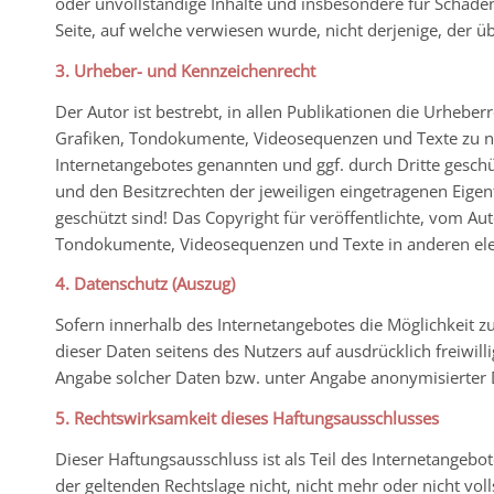
oder unvollständige Inhalte und insbesondere für Schäden
Seite, auf welche verwiesen wurde, nicht derjenige, der übe
3. Urheber- und Kennzeichenrecht
Der Autor ist bestrebt, in allen Publikationen die Urheb
Grafiken, Tondokumente, Videosequenzen und Texte zu nut
Internetangebotes genannten und ggf. durch Dritte gesc
und den Besitzrechten der jeweiligen eingetragenen Eigen
geschützt sind! Das Copyright für veröffentlichte, vom Aut
Tondokumente, Videosequenzen und Texte in anderen elek
4. Datenschutz (Auszug)
Sofern innerhalb des Internetangebotes die Möglichkeit zu
dieser Daten seitens des Nutzers auf ausdrücklich freiwi
Angabe solcher Daten bzw. unter Angabe anonymisierter D
5. Rechtswirksamkeit dieses Haftungsausschlusses
Dieser Haftungsausschluss ist als Teil des Internetangebo
der geltenden Rechtslage nicht, nicht mehr oder nicht vol