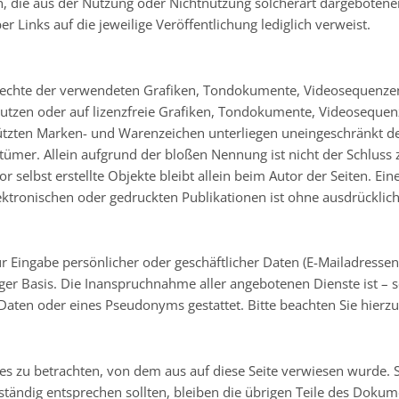
, die aus der Nutzung oder Nichtnutzung solcherart dargebotener 
r Links auf die jeweilige Veröffentlichung lediglich verweist.
errechte der verwendeten Grafiken, Tondokumente, Videosequenzen
zen oder auf lizenzfreie Grafiken, Tondokumente, Videosequenz
hützten Marken- und Warenzeichen unterliegen uneingeschränkt d
tümer. Allein aufgrund der bloßen Nennung ist nicht der Schluss 
or selbst erstellte Objekte bleibt allein beim Autor der Seiten. E
tronischen oder gedruckten Publikationen ist ohne ausdrücklich
r Eingabe persönlicher oder geschäftlicher Daten (E-Mailadressen,
lliger Basis. Die Inanspruchnahme aller angebotenen Dienste ist 
aten oder eines Pseudonyms gestattet. Bitte beachten Sie hierz
tes zu betrachten, von dem aus auf diese Seite verwiesen wurde. 
lständig entsprechen sollten, bleiben die übrigen Teile des Dokum