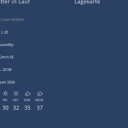
ter in Lauf
Lagekarte
n paar Wolken
 L 20
humidity
 2m/s SE
→ 20:58
gust 2026
FRI
SAT
SUN
MON
30
32
35
37