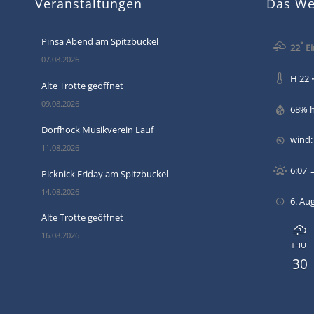
Veranstaltungen
Das Wet
Pinsa Abend am Spitzbuckel
°
22
Ei
07.08.2026
H 22 •
Alte Trotte geöffnet
09.08.2026
68% 
Dorfhock Musikverein Lauf
wind:
11.08.2026
6:07 
Picknick Friday am Spitzbuckel
14.08.2026
6. Au
Alte Trotte geöffnet
16.08.2026
THU
30