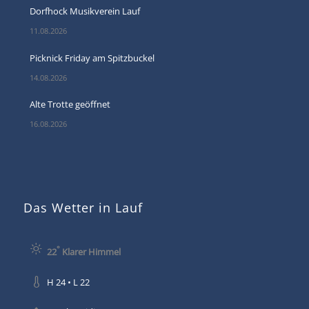
Dorfhock Musikverein Lauf
11.08.2026
Picknick Friday am Spitzbuckel
14.08.2026
Alte Trotte geöffnet
16.08.2026
Das Wetter in Lauf
°
22
Klarer Himmel
H 24 • L 22