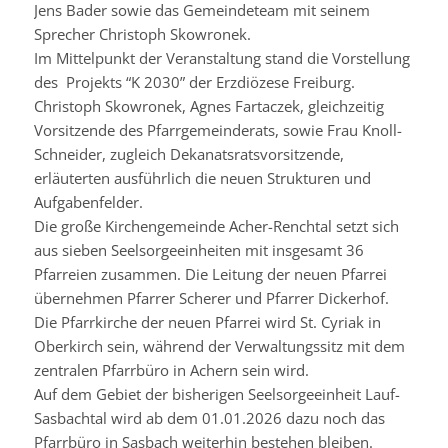
Jens Bader sowie das Gemeindeteam mit seinem
Sprecher Christoph
Skowronek
.
Im Mittelpunkt der Veranstaltung stand die Vorstellung
des Projekts “K 2030” der Erzdiözese Freiburg.
Christoph
Skowronek
, Agnes
Fartaczek
, gleichzeitig
Vorsitzende des Pfarrgemeinderats, sowie Frau
Knoll-
Schneider
, zugleich
Dekanatsratsvorsitzende
,
erläuterten ausführlich die neuen Strukturen und
Aufgabenfelder.
Die große Kirchengemeinde Acher-Renchtal setzt sich
aus sieben Seelsorgeeinheiten mit insgesamt 36
Pfarreien zusammen. Die Leitung der neuen Pfarrei
übernehmen Pfarrer Scherer und Pfarrer Dickerhof.
Die Pfarrkirche der neuen Pfarrei wird St. Cyriak in
Oberkirch sein, während der Verwaltungssitz mit dem
zentralen Pfarrbüro in Achern sein wird.
Auf dem Gebiet der bisherigen Seelsorgeeinheit Lauf-
Sasbachtal wird ab dem 01.01.2026 dazu noch das
Pfarrbüro in Sasbach weiterhin bestehen bleiben.