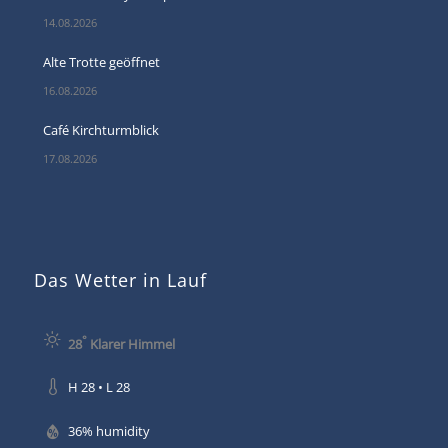
14.08.2026
Alte Trotte geöffnet
16.08.2026
Café Kirchturmblick
17.08.2026
Das Wetter in Lauf
°
28
Klarer Himmel
H 28 • L 28
36% humidity