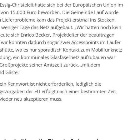
ig-Christeleit hatte sich bei der Europäischen Union im
 von 15.000 Euro beworben. Die Gemeinde Lauf wurde
Lieferprobleme kam das Projekt erstmal ins Stocken.
 weniger Tage das Netz aufgebaut. „Wir hatten noch kein
reute sich Enrico Becker, Projektleiter der beauftragen
d wir konnten dadurch sogar zwei Accesspoints im Laufer
lashütte, wo es nur sporadisch Kontakt zum Mobilfunknetz
eidung, ein kommunales Glasfasernetz aufzubauen war
r Großprojekte seiner Amtszeit zurück, „mit dem
d Gäste.“
 Kennwort ist nicht erforderlich, lediglich die
svorgaben der EU erfolgt nach einer bestimmten Zeit
ieder neu akzeptieren muss.