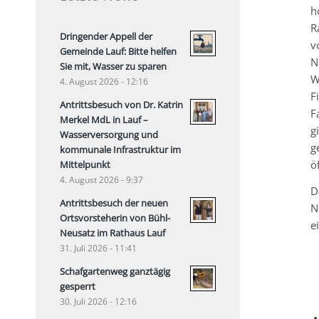
h
R
Dringender Appell der
v
Gemeinde Lauf: Bitte helfen
N
Sie mit, Wasser zu sparen
W
4. August 2026 - 12:16
F
Antrittsbesuch von Dr. Katrin
F
Merkel MdL in Lauf –
g
Wasserversorgung und
g
kommunale Infrastruktur im
ö
Mittelpunkt
4. August 2026 - 9:37
D
Antrittsbesuch der neuen
N
Ortsvorsteherin von Bühl-
e
Neusatz im Rathaus Lauf
31. Juli 2026 - 11:41
Schafgartenweg ganztägig
gesperrt
30. Juli 2026 - 12:16