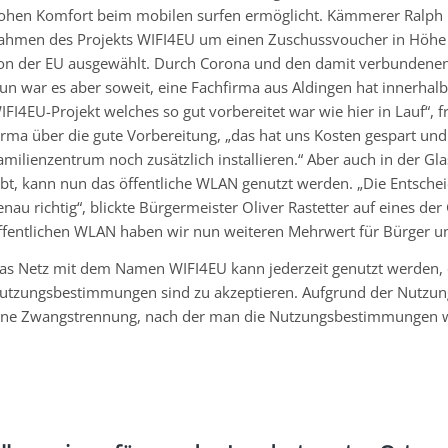
ohen Komfort beim mobilen surfen ermöglicht. Kämmerer Ralph Ess
ahmen des Projekts WIFI4EU um einen Zuschussvoucher in Höhe
on der EU ausgewählt. Durch Corona und den damit verbundenen 
un war es aber soweit, eine Fachfirma aus Aldingen hat innerhalb
IFI4EU-Projekt welches so gut vorbereitet war wie hier in Lauf“, f
irma über die gute Vorbereitung, „das hat uns Kosten gespart un
amilienzentrum noch zusätzlich installieren.“ Aber auch in der G
ibt, kann nun das öffentliche WLAN genutzt werden. „Die Entsch
enau richtig“, blickte Bürgermeister Oliver Rastetter auf eines de
ffentlichen WLAN haben wir nun weiteren Mehrwert für Bürger un
as Netz mit dem Namen WIFI4EU kann jederzeit genutzt werden, ein
utzungsbestimmungen sind zu akzeptieren. Aufgrund der Nutzung
ine Zwangstrennung, nach der man die Nutzungsbestimmungen w