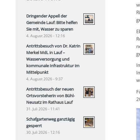
w
R
Dringender Appell der
g
Gemeinde Lauf: Bitte helfen
Sie mit, Wasser zu sparen
E
4. August 2026 - 12:16
R
n
Antrittsbesuch von Dr. Katrin
Merkel MdL in Lauf –
ge
Wasserversorgung und
I
kommunale Infrastruktur im
Mittelpunkt
I
4. August 2026 - 9:37
w
Antrittsbesuch der neuen
F
Ortsvorsteherin von Bühl-
2
Neusatz im Rathaus Lauf
31. Juli 2026 - 11:41
Schafgartenweg ganztägig
gesperrt
30. Juli 2026 - 12:16