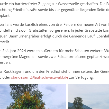
urde ein barrierefreier Zugang zur Wasserstelle geschaffen. Di
ichtung Friedhofstraße sowie bis zur gegenüber liegenden Seite d
eplant.
benfalls wurde kürzlich eines von drei Feldern der neuen Art von
ondell sind zwölf Grabstätten vorgesehen. In jeder Grabstätte kö
euen Baumurnengräber erfolgt durch die Gemeinde Lauf. Ebenfall
stellt.
m Spätjahr 2024 werden außerdem für mehr Schatten weitere Bäum
mmergrüne Magnolie – sowie zwei Feldahornbäume gepflanzt werde
erden.
ür Rückfragen rund um den Friedhof steht Ihnen seitens der Gem
0 oder
standesamt@lauf-schwarzwald.de
zur Verfügung.