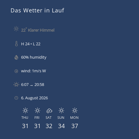
Das Wetter in Lauf
°
22
Klarer Himmel
H 24 • L 22
60% humidity
wind: 1m/s W
6:07 → 20:58
6. August 2026
THU
FRI
SAT
SUN
MON
31
31
32
34
37