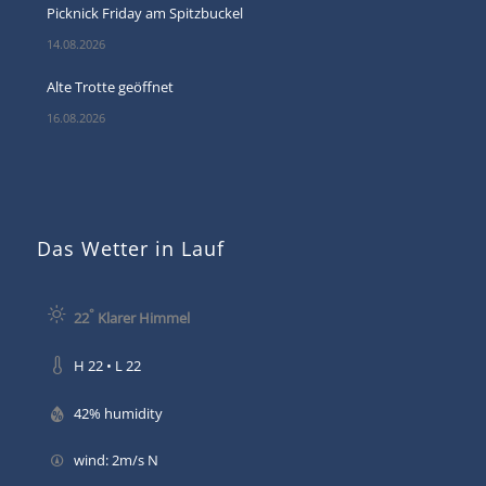
Picknick Friday am Spitzbuckel
14.08.2026
Alte Trotte geöffnet
16.08.2026
Das Wetter in Lauf
°
22
Klarer Himmel
H 22 • L 22
42% humidity
wind: 2m/s N