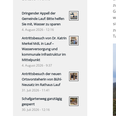
z
G
Dringender Appell der
w
Gemeinde Lauf: Bitte helfen
s
Sie mit, Wasser zu sparen
z
4. August 2026 - 12:16
T
Antrittsbesuch von Dr. Katrin
Merkel MdL in Lauf –
Wasserversorgung und
kommunale Infrastruktur im
Mittelpunkt
4. August 2026 - 9:37
Antrittsbesuch der neuen
Ortsvorsteherin von Bühl-
Neusatz im Rathaus Lauf
31. Juli 2026 - 11:41
Schafgartenweg ganztägig
gesperrt
30. Juli 2026 - 12:16