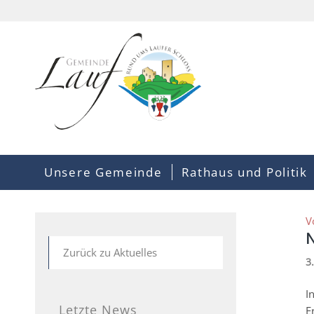
Unsere Gemeinde
Rathaus und Politik
V
N
Zurück zu Aktuelles
3
I
Letzte News
E