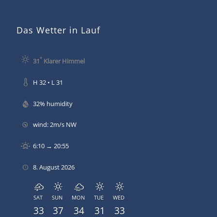
Das Wetter in Lauf
°
31
Klarer Himmel
H 32 • L 31
32% humidity
wind: 2m/s NW
6:10 → 20:55
8. August 2026
SAT
SUN
MON
TUE
WED
33
37
34
31
33