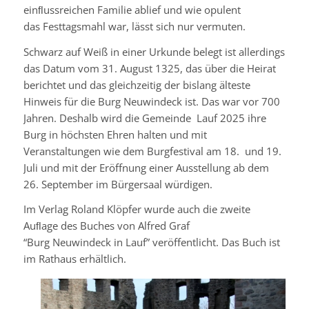
einﬂ
ussreichen
Familie ablief und wie opulent
das
Festtagsmahl
war, lässt sich nur vermuten.
Schwarz auf Weiß in einer Urkunde belegt ist allerdings
das Datum vom 31. August 1325, das über die Heirat
berichtet und das gleichzeitig der bislang älteste
Hinweis für die Burg
Neuwindeck
ist. Das war vor 700
Jahren. Deshalb wird die Gemeinde Lauf 2025 ihre
Burg in höchsten Ehren halten und mit
Veranstaltungen wie dem Burgfestival am 18. und 19.
Juli und mit der Eröffnung einer Ausstellung ab dem
26. September im Bürgersaal würdigen.
Im Verlag Roland Klöpfer wurde auch die zweite
Auﬂ
age
des Buches von Alfred Graf
“Burg
Neuwindeck
in Lauf” veröffentlicht. Das Buch ist
im Rathaus erhältlich.