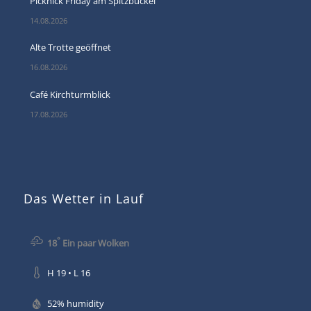
Picknick Friday am Spitzbuckel
14.08.2026
Alte Trotte geöffnet
16.08.2026
Café Kirchturmblick
17.08.2026
Das Wetter in Lauf
°
18
Ein paar Wolken
H 19 • L 16
52% humidity