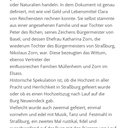
oder Naturalien handeln. In dem Dokument ist genau
deﬁ
niert
, mit wie viel Geld und Lebensmittel Clara
von
Reichenstein
rechnen konnte. Sie selbst stammte
aus einer angesehenen Familie und war Tochter von
Peter des
Richen
, seines Zeichens Bürgermeister von
Basel, und dessen Ehefrau Katharina Zorn, die
wiederum Tochter des Bürgermeisters von Straßburg,
Nikolaus Zorn, war. Diese bezeugten das
Wittum
,
ebenso Vertreter der
einﬂ
ussreichen
Familien
Müllenheim
und Zorn im
Elsass.
Historische Spekulation ist, ob die Hochzeit in aller
Pracht und Herrlichkeit in Straßburg gefeiert wurde
oder ob es einen Hochzeitszug nach Lauf auf die
Burg
Neuwindeck
gab.
Vielleicht wurde auch zweimal gefeiert, einmal
vornehm und edel mit Musik, Tanz und Festmahl in
Straßburg, ein zweites Mal rustikal, ﬁdel und
ausschweifend auf der Burg mit den Bürgern von Lauf.