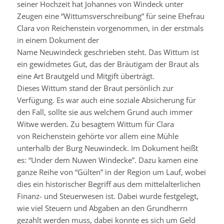
seiner Hochzeit hat Johannes von Windeck unter
Zeugen eine “
Wittumsverschreibung
” für seine Ehefrau
Clara von
Reichenstein
vorgenommen, in der erstmals
in einem Dokument der
Name
Neuwindeck
geschrieben steht. Das
Wittum
ist
ein gewidmetes Gut, das der Bräutigam der Braut als
eine Art Brautgeld und Mitgift überträgt.
Dieses
Wittum
stand der Braut persönlich zur
Verfügung. Es war auch eine soziale Absicherung für
den Fall, sollte sie aus welchem Grund auch immer
Witwe werden. Zu besagtem
Wittum
für Clara
von
Reichenstein
gehörte vor allem eine Mühle
unterhalb der Burg
Neuwindeck
. Im Dokument heißt
es:
“Under
dem
Nuwen
Windecke”. Dazu kamen eine
ganze Reihe von “
Gülten
” in der Region um Lauf, wobei
dies ein historischer Begriff aus dem mittelalterlichen
Finanz- und Steuerwesen ist. Dabei wurde festgelegt,
wie viel Steuern und Abgaben an den Grundherrn
gezahlt werden muss, dabei konnte es sich um Geld