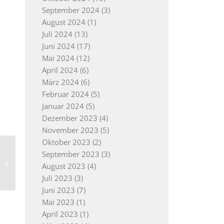
September 2024
(3)
August 2024
(1)
Juli 2024
(13)
Juni 2024
(17)
Mai 2024
(12)
April 2024
(6)
März 2024
(6)
Februar 2024
(5)
Januar 2024
(5)
Dezember 2023
(4)
November 2023
(5)
Oktober 2023
(2)
Neuer
September 2023
(3)
Gutachterausschuss
August 2023
(4)
stärkt Zusammenarbeit
Juli 2023
(3)
in der nördlichen
Juni 2023
(7)
Ortenau
Mai 2023
(1)
April 2023
(1)