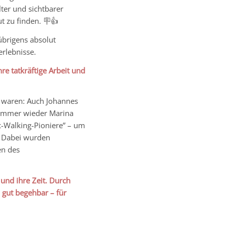
ter und sichtbarer
t zu finden. 🪧👍
übrigens absolut
rlebnisse.
e tatkräftige Arbeit und
iv waren: Auch Johannes
 immer wieder Marina
-Walking-Pioniere” – um
. Dabei wurden
en des
 und ihre Zeit. Durch
 gut begehbar – für