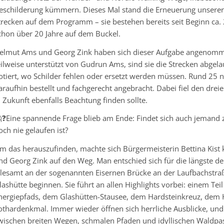
eschilderung kümmern. Dieses Mal stand die Erneuerung unserer 
trecken auf dem Programm – sie bestehen bereits seit Beginn ca
chon über 20 Jahre auf dem Buckel.
elmut Ams und Georg Zink haben sich dieser Aufgabe angenom
eilweise unterstützt von Gudrun Ams, sind sie die Strecken abge
otiert, wo Schilder fehlen oder ersetzt werden müssen. Rund 25 
araufhin bestellt und fachgerecht angebracht. Dabei fiel den dre
n Zukunft ebenfalls Beachtung finden sollte.
❓Eine spannende Frage blieb am Ende: Findet sich auch jemand z
och nie gelaufen ist?
m das herauszufinden, machte sich Bürgermeisterin Bettina Kist
nd Georg Zink auf den Weg. Man entschied sich für die längste der
llesamt an der sogenannten Eisernen Brücke an der Laufbachstraß
lashütte beginnen. Sie führt an allen Highlights vorbei: einem Tei
nergiepfads, dem Glashütten-Stausee, dem Hardsteinkreuz, dem 
othardenkmal. Immer wieder öffnen sich herrliche Ausblicke, und
wischen breiten Wegen, schmalen Pfaden und idyllischen Waldpa