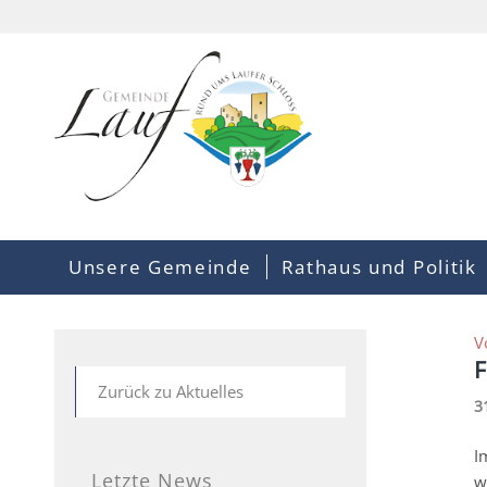
Unsere Gemeinde
Rathaus und Politik
V
F
Zurück zu Aktuelles
3
I
Letzte News
w