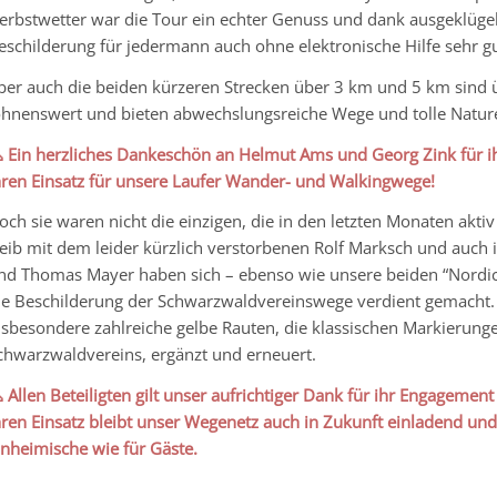
erbstwetter war die Tour ein echter Genuss und dank ausgeklügel
eschilderung für jedermann auch ohne elektronische Hilfe sehr gu
ber auch die beiden kürzeren Strecken über 3 km und 5 km sind 
ohnenswert und bieten abwechslungsreiche Wege und tolle Nature
 Ein herzliches Dankeschön an Helmut Ams und Georg Zink für ihr
hren Einsatz für unsere Laufer Wander- und Walkingwege!
och sie waren nicht die einzigen, die in den letzten Monaten akt
eib mit dem leider kürzlich verstorbenen Rolf Marksch und auch
nd Thomas Mayer haben sich – ebenso wie unsere beiden “Nordic
ie Beschilderung der Schwarzwaldvereinswege verdient gemacht
nsbesondere zahlreiche gelbe Rauten, die klassischen Markierung
chwarzwaldvereins, ergänzt und erneuert.
 Allen Beteiligten gilt unser aufrichtiger Dank für ihr Engagement
hren Einsatz bleibt unser Wegenetz auch in Zukunft einladend und
inheimische wie für Gäste.