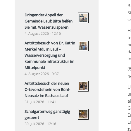
B
S
Dringender Appell der
s
Gemeinde Lauf: Bitte helfen
Sie mit, Wasser zu sparen
H
4. August 2026 - 12:16
t
Antrittsbesuch von Dr. Katrin
n
Merkel MdL in Lauf –
d
Wasserversorgung und
i
kommunale Infrastruktur im
Mittelpunkt

4. August 2026 - 9:37
n
Antrittsbesuch der neuen
U
Ortsvorsteherin von Bühl-
u
Neusatz im Rathaus Lauf
a
31. Juli 2026 - 11:41
G
Schafgartenweg ganztägig
E
gesperrt
L
30. Juli 2026 - 12:16
z