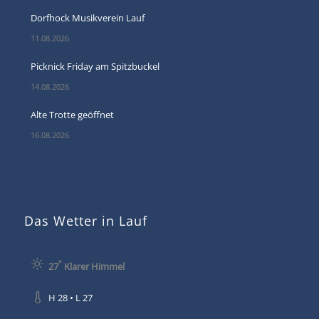
Dorfhock Musikverein Lauf
11.08.2026
Picknick Friday am Spitzbuckel
14.08.2026
Alte Trotte geöffnet
16.08.2026
Das Wetter in Lauf
°
27
Klarer Himmel
H 28 • L 27