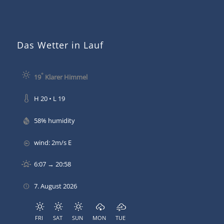
Das Wetter in Lauf
°
19
Klarer Himmel
H 20 • L 19
58% humidity
wind: 2m/s E
6:07 → 20:58
7. August 2026
FRI
SAT
SUN
MON
TUE