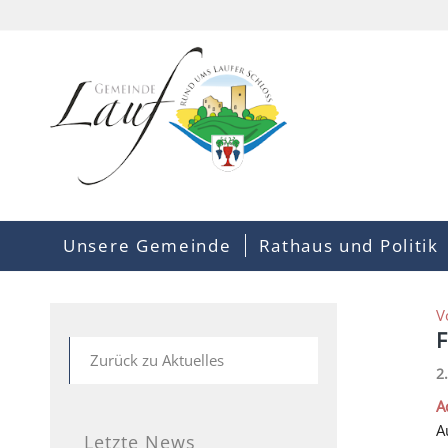
Unsere Gemeinde
Rathaus und Politik
V
F
Zurück zu Aktuelles
2
A
A
Letzte News