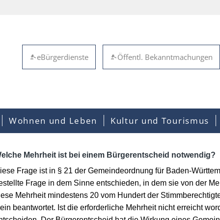
eBürgerdienste
Öffentl. Bekanntmachungen
Wohnen und Leben
Kultur und Tourismus
elche Mehrheit ist bei einem Bürgerentscheid notwendig?
iese Frage ist in § 21 der Gemeindeordnung für Baden-Württemb
estellte Frage in dem Sinne entschieden, in dem sie von der Me
iese Mehrheit mindestens 20 vom Hundert der Stimmberechtigten 
ein beantwortet. Ist die erforderliche Mehrheit nicht erreicht w
ntscheiden. Der Bürgerentscheid hat die Wirkung eines Gemein