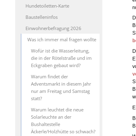
Hundetoiletten-Karte
n
Baustelleninfos
D
B
Einwohnerbefragung 2026
S
Was ich immer mal fragen wollte
b
Wofür ist die Wasserleitung,
D
die in der Rötelstraße und im
E
Eckgraben gebaut wird?
v
v
Warum findet der
S
Adventsmarkt in diesem Jahr
B
nur am Freitag und Samstag
w
statt?
E
Warum leuchtet die neue
Solarleuchte an der
B
Bushaltestelle
B
Äckerle/Holzhütte so schwach?