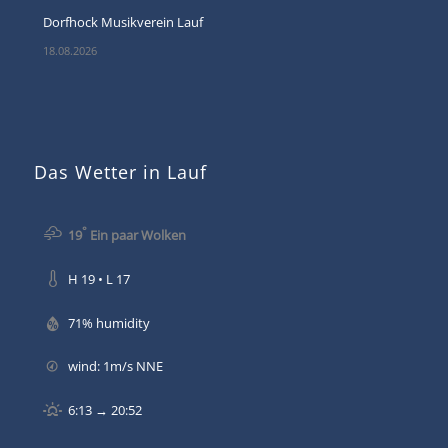
Dorfhock Musikverein Lauf
18.08.2026
Das Wetter in Lauf
°
19
Ein paar Wolken
H 19 • L 17
71% humidity
wind: 1m/s NNE
6:13 → 20:52