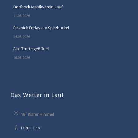
Dorfhock Musikverein Lauf
11.08.2026
Picknick Friday am Spitzbuckel
14.08.2026
Alte Trotte geöffnet
16.08.2026
Das Wetter in Lauf
°
19
Klarer Himmel
H 20 • L 19