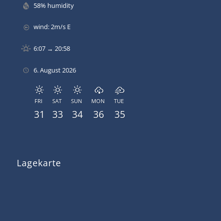
58% humidity
wind: 2m/s E
6:07 → 20:58
6. August 2026
FRI
SAT
SUN
MON
TUE
31
33
34
36
35
Lagekarte