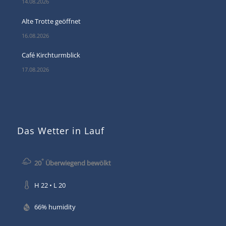
14.08.2026
Alte Trotte geöffnet
16.08.2026
Café Kirchturmblick
17.08.2026
Das Wetter in Lauf
°
20
Überwiegend bewölkt
H 22 • L 20
66% humidity