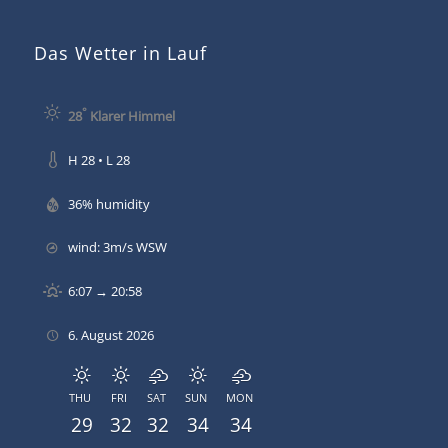
Das Wetter in Lauf
°
28
Klarer Himmel
H 28 • L 28
36% humidity
wind: 3m/s WSW
6:07 → 20:58
6. August 2026
THU
FRI
SAT
SUN
MON
29
32
32
34
34