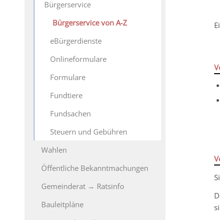
Bürgerservice
Bürgerservice von A-Z
E
eBürgerdienste
Onlineformulare
V
Formulare
Fundtiere
Fundsachen
Steuern und Gebühren
Wahlen
V
Öffentliche Bekanntmachungen
S
Gemeinderat → Ratsinfo
D
Bauleitpläne
s