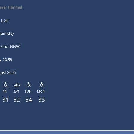
arer Himmel
 L 26
humidity
: 2m/s NNW
→ 20:58
gust 2026
FRI
SAT
SUN
MON
31
32
34
35