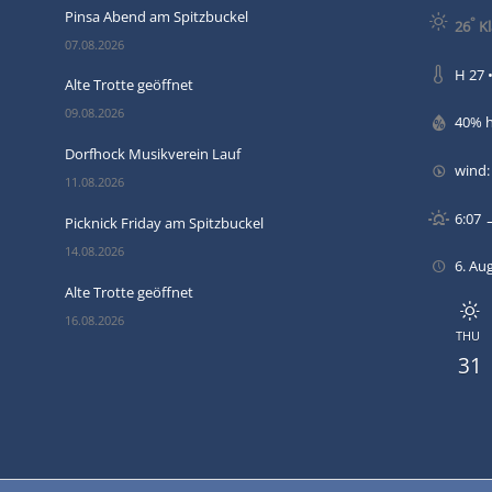
Pinsa Abend am Spitzbuckel
°
26
Kl
07.08.2026
H 27 •
Alte Trotte geöffnet
09.08.2026
40% 
Dorfhock Musikverein Lauf
wind
11.08.2026
6:07 
Picknick Friday am Spitzbuckel
14.08.2026
6. Au
Alte Trotte geöffnet
16.08.2026
THU
31