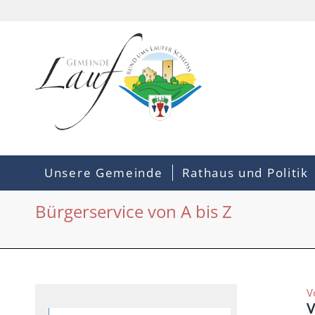
Unsere Gemeinde
Rathaus und Politik
Bürgerservice von A bis Z
V
V