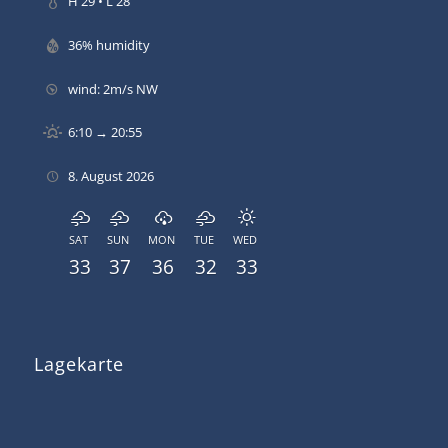
H 29 • L 28
36% humidity
wind: 2m/s NW
6:10 → 20:55
8. August 2026
SAT
SUN
MON
TUE
WED
33
37
36
32
33
Lagekarte