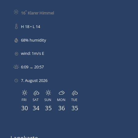
°
16
Klarer Himmel
H 18 • L 14
68% humidity
wind: 1m/s E
6:09 → 20:57
7. August 2026
FRI
SAT
SUN
MON
TUE
30
34
35
36
35