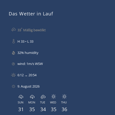
Das Wetter in Lauf
°
33
Mäßig bewölkt
H 33 • L 33
32% humidity
wind: 1m/s WSW
6:12 → 20:54
9. August 2026
SUN
MON
TUE
WED
THU
31
35
34
35
36