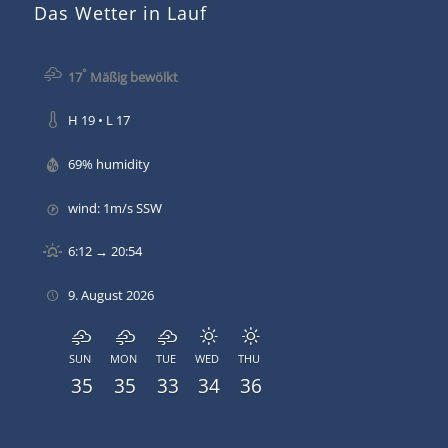
Das Wetter in Lauf
°
17
Mäßig bewölkt
H 19 • L 17
69% humidity
wind: 1m/s SSW
6:12 → 20:54
9. August 2026
SUN
MON
TUE
WED
THU
35
35
33
34
36