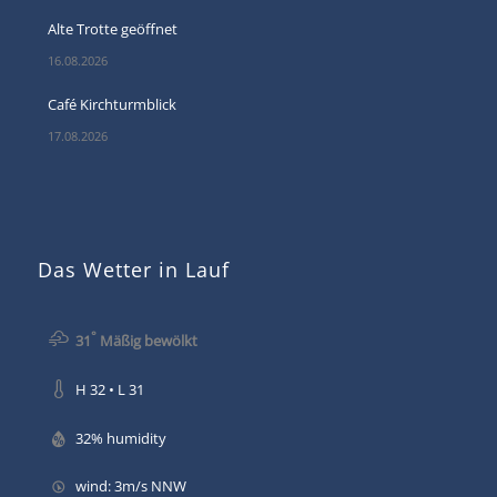
Alte Trotte geöffnet
16.08.2026
Café Kirchturmblick
17.08.2026
Das Wetter in Lauf
°
31
Mäßig bewölkt
H 32 • L 31
32% humidity
wind: 3m/s NNW