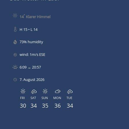
°
14
Klarer Himmel
H 15 • L 14
73% humidity
wind: 1m/s ESE
6:09 → 20:57
7. August 2026
FRI
SAT
SUN
MON
TUE
30
34
35
36
34