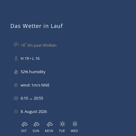
Das Wetter in Lauf
°
18
Ein paar Wolken
H 19 • L 16
52% humidity
wind: 1m/s NNE
6:10 → 20:55
8. August 2026
SAT
SUN
MON
TUE
WED