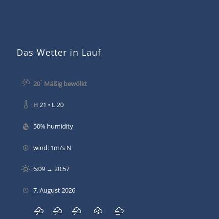
Das Wetter in Lauf
°
20
Mäßig bewölkt
H 21 • L 20
50% humidity
wind: 1m/s N
6:09 → 20:57
7. August 2026