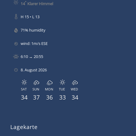
°
14
Klarer Himmel
H 15 • L 13
71% humidity
wind: 1m/s ESE
6:10 → 20:55
8. August 2026
SAT
SUN
MON
TUE
WED
34
37
36
33
34
Lagekarte