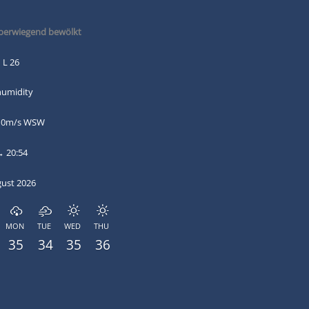
erwiegend bewölkt
 L 26
humidity
: 0m/s WSW
→ 20:54
gust 2026
MON
TUE
WED
THU
35
34
35
36