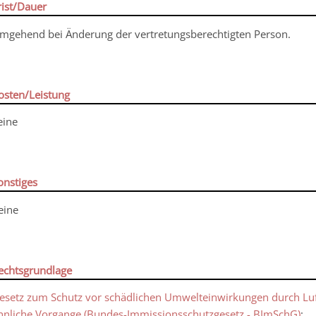
rist/Dauer
mgehend bei Änderung der vertretungsberechtigten Person.
osten/Leistung
eine
onstiges
eine
echtsgrundlage
esetz zum Schutz vor schädlichen Umwelteinwirkungen durch Luf
hnliche Vorgange (Bundes-Immissionsschutzgesetz - BImSchG)
: