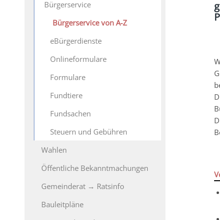
Bürgerservice
g
P
Bürgerservice von A-Z
eBürgerdienste
Onlineformulare
W
G
Formulare
b
Fundtiere
D
B
Fundsachen
D
Steuern und Gebühren
B
Wahlen
Öffentliche Bekanntmachungen
V
Gemeinderat → Ratsinfo
Bauleitpläne