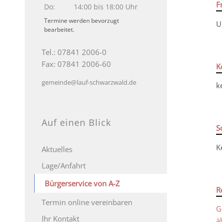
F
Do:
14:00 bis 18:00 Uhr
Termine werden bevorzugt
U
bearbeitet.
Tel.: 07841 2006-0
Fax: 07841 2006-60
K
gemeinde@lauf-schwarzwald.de
k
Auf einen Blick
S
K
Aktuelles
Lage/Anfahrt
Bürgerservice von A-Z
R
Termin online vereinbaren
G
Ihr Kontakt
ä