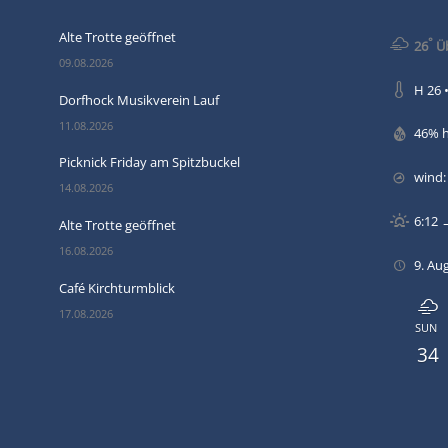
Alte Trotte geöffnet
°
26
Üb
09.08.2026
H 26 •
Dorfhock Musikverein Lauf
11.08.2026
46% 
Picknick Friday am Spitzbuckel
wind
14.08.2026
6:12 
Alte Trotte geöffnet
16.08.2026
9. Au
Café Kirchturmblick
17.08.2026
SUN
34