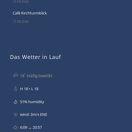
16.08.2026
Café Kirchturmblick
17.08.2026
Das Wetter in Lauf
°
18
Mäßig bewölkt
H 18 • L 18
51% humidity
wind: 3m/s ENE
6:09 → 20:57