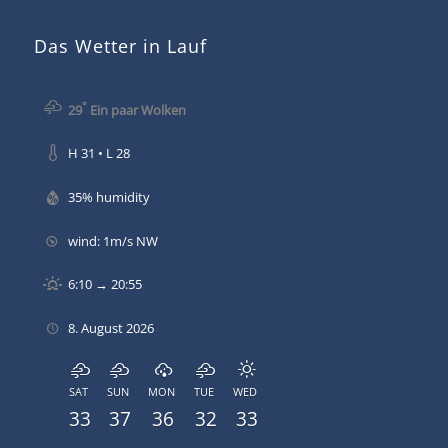
Das Wetter in Lauf
°
29
Ein paar Wolken
H 31 • L 28
35% humidity
wind: 1m/s NW
6:10 → 20:55
8. August 2026
SAT
SUN
MON
TUE
WED
33
37
36
32
33