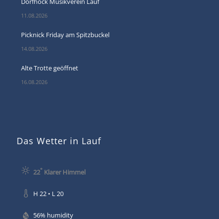
Dorfhock Musikverein Lauf
11.08.2026
Picknick Friday am Spitzbuckel
14.08.2026
Alte Trotte geöffnet
16.08.2026
Das Wetter in Lauf
°
22
Klarer Himmel
H 22 • L 20
56% humidity