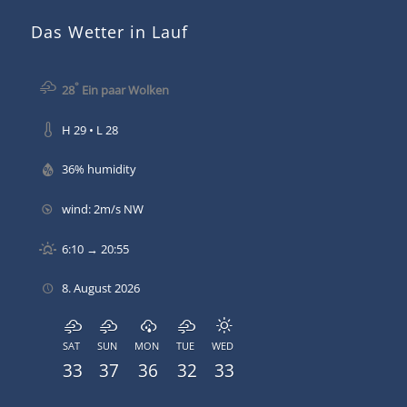
Das Wetter in Lauf
°
28
Ein paar Wolken
H 29 • L 28
36% humidity
wind: 2m/s NW
6:10 → 20:55
8. August 2026
SAT
SUN
MON
TUE
WED
33
37
36
32
33