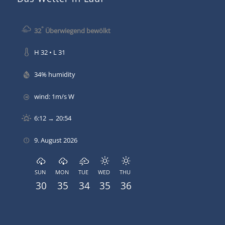
°
32
Überwiegend bewölkt
H 32 • L 31
34% humidity
wind: 1m/s W
6:12 → 20:54
9. August 2026
SUN
MON
TUE
WED
THU
30
35
34
35
36