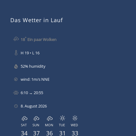
Das Wetter in Lauf
°
18
Ein paar Wolken
H 19 • L 16
52% humidity
wind: 1m/s NNE
6:10 → 20:55
8. August 2026
SAT
SUN
MON
TUE
WED
34
37
36
31
33