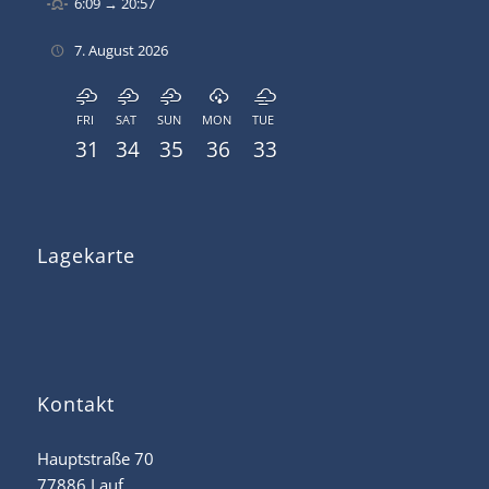
6:09 → 20:57
7. August 2026
FRI
SAT
SUN
MON
TUE
31
34
35
36
33
Lagekarte
Kontakt
Hauptstraße 70
77886 Lauf