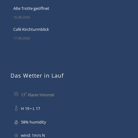
Alte Trotte geöffnet
16.08.2026
Café Kirchturmblick
17.08.2026
Das Wetter in Lauf
°
17
Klarer Himmel
H 19 • L 17
58% humidity
wind: 1m/s N