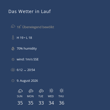
Das Wetter in Lauf
°
18
Überwiegend bewölkt
H 19 • L 18
70% humidity
wind: 1m/s SSE
6:12 → 20:54
9. August 2026
SUN
MON
TUE
WED
THU
35
35
33
34
36