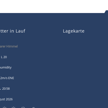
ter in Lauf
Lagekarte
arer Himmel
 L 20
humidity
 2m/s ENE
→ 20:58
gust 2026