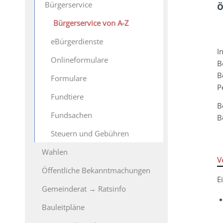
Bürgerservice
ö
Bürgerservice von A-Z
eBürgerdienste
I
Onlineformulare
B
B
Formulare
P
Fundtiere
B
Fundsachen
B
Steuern und Gebühren
Wahlen
V
Öffentliche Bekanntmachungen
E
Gemeinderat → Ratsinfo
Bauleitpläne