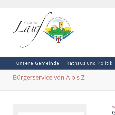
Unsere Gemeinde
Rathaus und Politik
Bürgerservice von A bis Z
V
G