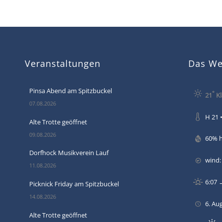
Veranstaltungen
Das Wet
Pinsa Abend am Spitzbuckel
°
21
Kl
07.08.2026
H 21 •
Alte Trotte geöffnet
09.08.2026
60% 
Dorfhock Musikverein Lauf
wind:
11.08.2026
6:07 
Picknick Friday am Spitzbuckel
14.08.2026
6. Au
Alte Trotte geöffnet