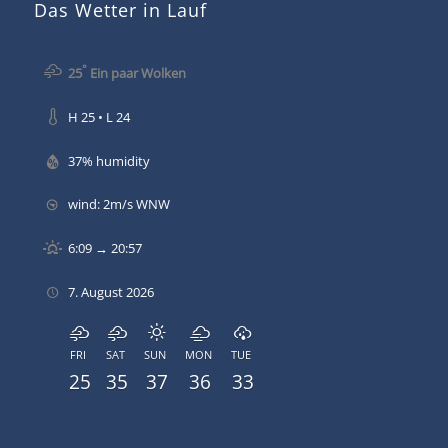
Das Wetter in Lauf
°
25
Ein paar Wolken
H 25 • L 24
37% humidity
wind: 2m/s WNW
6:09 → 20:57
7. August 2026
FRI
SAT
SUN
MON
TUE
25
35
37
36
33