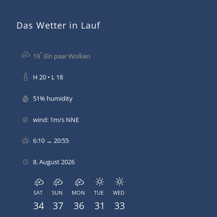
Das Wetter in Lauf
°
19
Ein paar Wolken
H 20 • L 18
51% humidity
wind: 1m/s NNE
6:10 → 20:55
8. August 2026
SAT
SUN
MON
TUE
WED
34
37
36
31
33