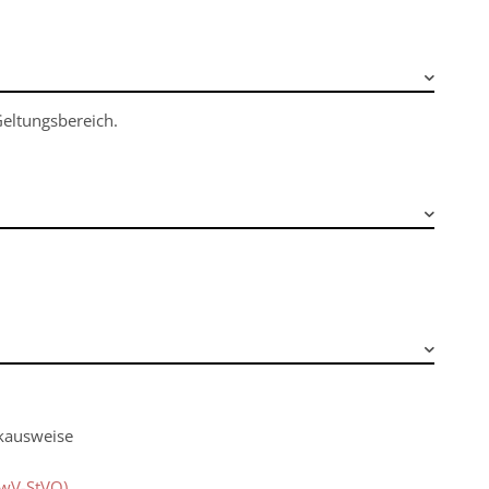
Geltungsbereich.
kausweise
VwV-StVO)