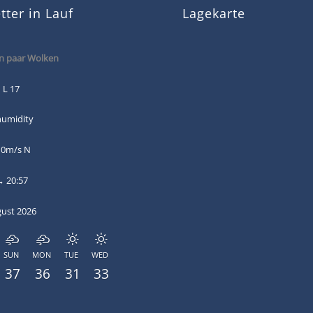
ter in Lauf
Lagekarte
n paar Wolken
 L 17
humidity
 0m/s N
→ 20:57
gust 2026
SUN
MON
TUE
WED
37
36
31
33