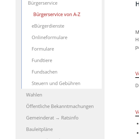
Bürgerservice
H
Bürgerservice von A-Z
eBürgerdienste
M
Onlineformulare
H
p
Formulare
Fundtiere
Fundsachen
V
Steuern und Gebühren
D
Wahlen
Öffentliche Bekanntmachungen
V
Gemeinderat → Ratsinfo
Bauleitpläne