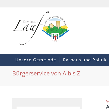
Unsere Gemeinde
Rathaus und Politik
Bürgerservice von A bis Z
V
A