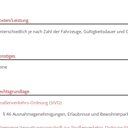
osten/Leistung
nterschiedlich je nach Zahl der Fahrzeuge, Gültigkeitsdauer und 
onstiges
eine
echtsgrundlage
traßenverkehrs-Ordnung (StVO)
:
§ 46 Ausnahmegenehmigungen, Erlaubnisse und Bewohnerpar
llgemeine Verwaltungsvorschrift zur Straßenverkehrs-Ordnung (