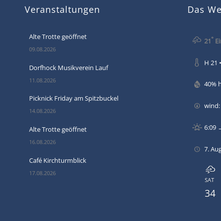
Veranstaltungen
Das Wet
Alte Trotte geöffnet
°
21
Ei
09.08.2026
H 21 •
Dorfhock Musikverein Lauf
11.08.2026
40% 
Picknick Friday am Spitzbuckel
wind:
14.08.2026
6:09 
Alte Trotte geöffnet
16.08.2026
7. Au
Café Kirchturmblick
17.08.2026
SAT
34