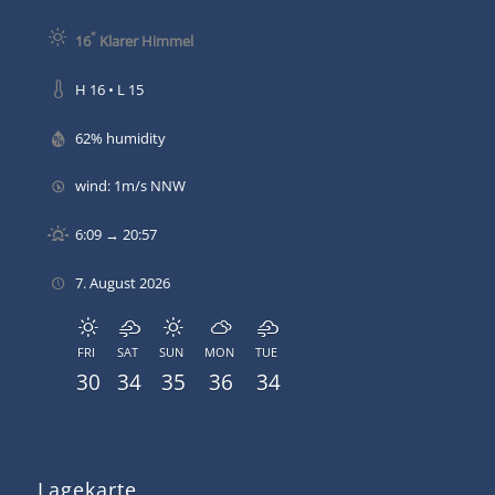
°
16
Klarer Himmel
H 16 • L 15
62% humidity
wind: 1m/s NNW
6:09 → 20:57
7. August 2026
FRI
SAT
SUN
MON
TUE
30
34
35
36
34
Lagekarte