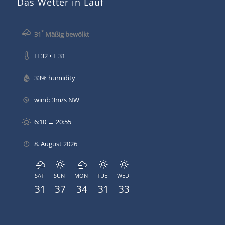
Das Wetter in Lauf
°
31
Mäßig bewölkt
H 32 • L 31
33% humidity
wind: 3m/s NW
6:10 → 20:55
8. August 2026
SAT
SUN
MON
TUE
WED
31
37
34
31
33