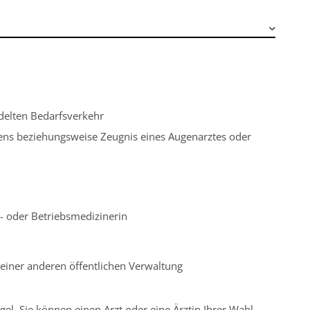
delten Bedarfsverkehr
ens beziehungsweise Zeugnis eines Augenarztes oder
s- oder Betriebsmedizinerin
einer anderen öffentlichen Verwaltung
el. Sie können einen Arzt oder eine Ärztin Ihrer Wahl