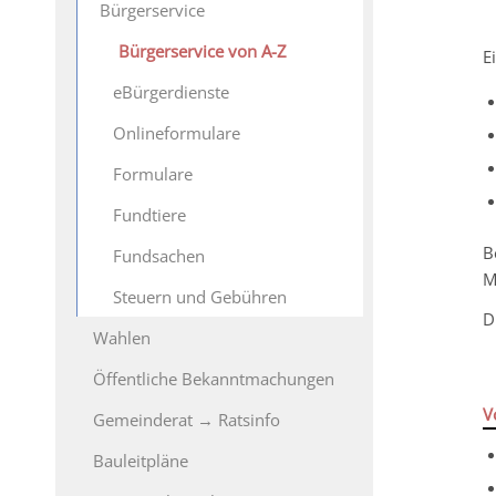
Bürgerservice
Bürgerservice von A-Z
E
eBürgerdienste
Onlineformulare
Formulare
Fundtiere
B
Fundsachen
M
Steuern und Gebühren
D
Wahlen
Öffentliche Bekanntmachungen
V
Gemeinderat → Ratsinfo
Bauleitpläne