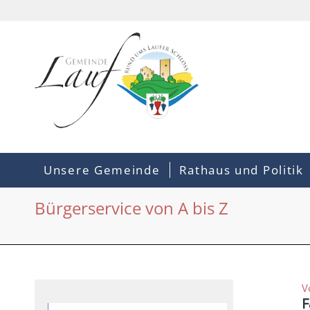
Unsere Gemeinde
Rathaus und Politik
Bürgerservice von A bis Z
V
F