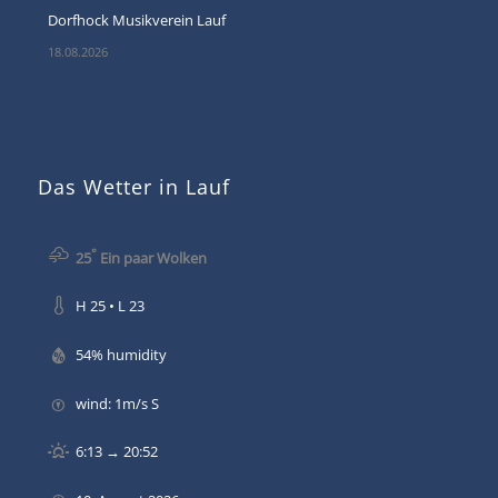
Dorfhock Musikverein Lauf
18.08.2026
Das Wetter in Lauf
°
25
Ein paar Wolken
H 25 • L 23
54% humidity
wind: 1m/s S
6:13 → 20:52