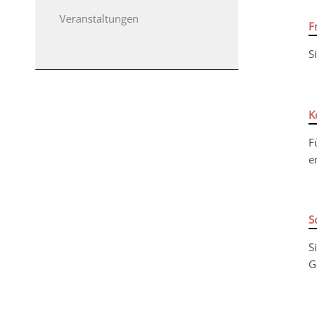
Veranstaltungen
F
S
K
F
e
S
S
G