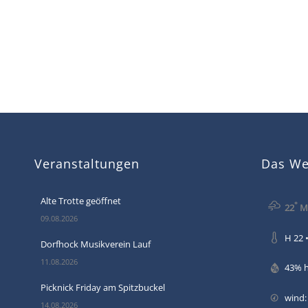
Veranstaltungen
Das Wet
Alte Trotte geöffnet
°
22
Mä
09.08.2026
H 22 •
Dorfhock Musikverein Lauf
11.08.2026
43% 
Picknick Friday am Spitzbuckel
wind:
14.08.2026