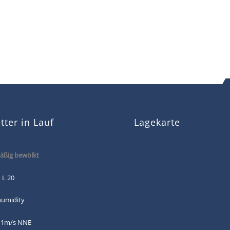
ter in Lauf
Lagekarte
ßig bewölkt
 L 20
humidity
 1m/s NNE