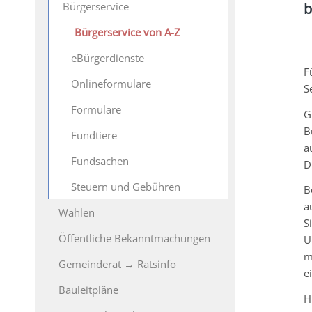
Bürgerservice
b
Bürgerservice von A-Z
eBürgerdienste
F
Onlineformulare
S
Formulare
G
B
Fundtiere
a
Fundsachen
D
Steuern und Gebühren
B
a
Wahlen
S
Öffentliche Bekanntmachungen
U
m
Gemeinderat → Ratsinfo
e
Bauleitpläne
H