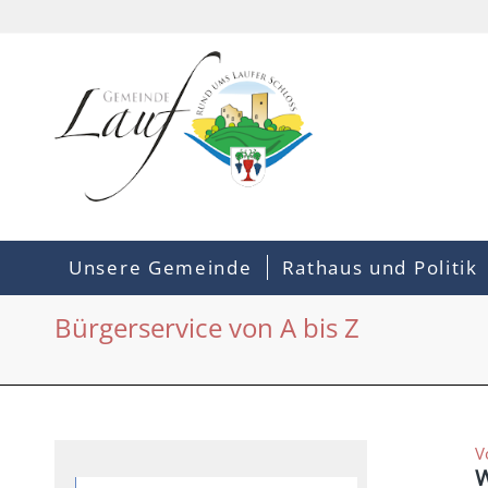
Unsere Gemeinde
Rathaus und Politik
Bürgerservice von A bis Z
V
W