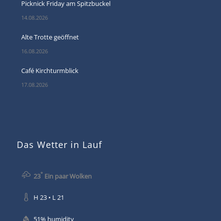
Picknick Friday am Spitzbuckel
14.08.2026
Alte Trotte geöffnet
16.08.2026
Café Kirchturmblick
17.08.2026
Das Wetter in Lauf
°
23
Ein paar Wolken
H 23 • L 21
51% humidity