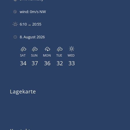
wind: 0m/s NW
6:10 → 20:55
8. August 2026
SAT
SUN
MON
TUE
WED
34
37
36
32
33
Lagekarte